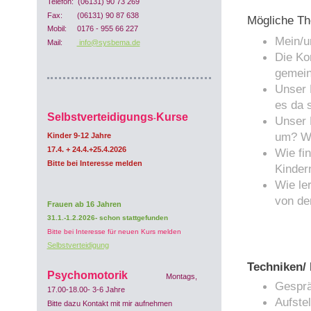
Telefon: (06131) 90 73 269
Fax: (06131) 90 87 638
Mögliche Th
Mobil: 0176 - 955 66 227
Mein/u
Mail:
info@sysbema.de
Die Ko
gemein
Unser 
es da 
Selbstverteidigungs
Kurse
-
Unser 
um? Wi
Kinder 9-12 Jahre
17.4. + 24.4.+25.4.2026
Wie fin
Bitte bei Interesse melden
Kinder
Wie le
von de
Frauen ab 16 Jahren
31.1.-1.2.2026- schon stattgefunden
Bitte bei Interesse für neuen Kurs melden
Selbstverteidigung
Techniken/ 
Psychomotorik
Montags,
Gespr
17.00-18.00- 3-6 Jahre
Aufste
Bitte dazu Kontakt mit mir aufnehmen