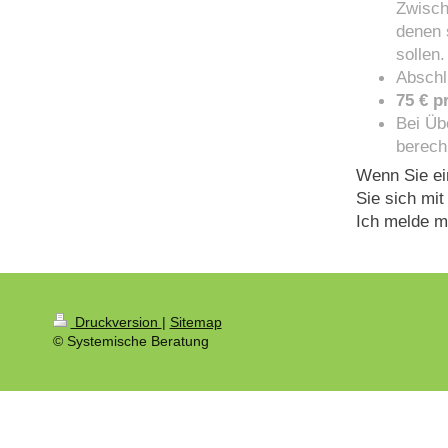
Zwisch
denen 
sollen.
Abschl
75 € p
Bei Üb
berech
Wenn Sie ei
Sie sich mit
Ich melde m
Druckversion
|
Sitemap
© Systemische Beratung