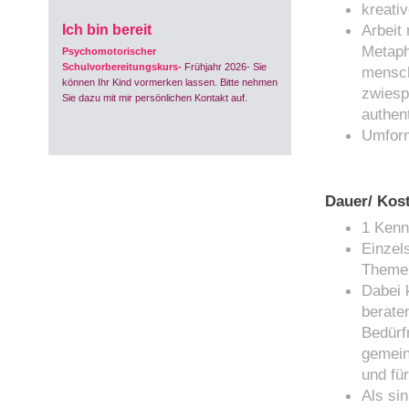
kreati
Arbeit
Ich bin bereit
Metaph
Psychomotorischer
Schulvorbereitungskurs-
Frühjahr 2026- Sie
mensch
können Ihr Kind vormerken lassen. Bitte nehmen
zwiesp
Sie dazu
mit mir persönlichen Kontakt auf.
authen
Umform
Dauer/ Kos
1 Kenn
Einzel
Themen
Dabei 
berate
Bedürf
gemein
und fü
Als si