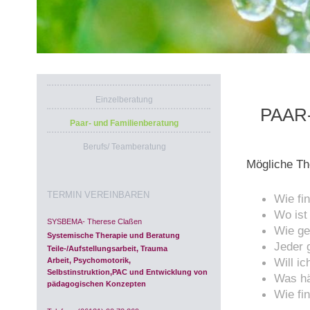
Einzelberatung
PAAR
Paar- und Familienberatung
Berufs/ Teamberatung
Mögliche Th
TERMIN VEREINBAREN
Wie fi
Wo ist
SYSBEMA- Therese Claßen
Wie ge
Systemische Therapie und Beratung
Jeder 
Teile-/Aufstellungsarbeit, Trauma
Will i
Arbeit,
Psychomotorik,
Selbstinstruktion,PAC und Entwicklung von
Was hä
pädagogischen Konzepten
Wie fi